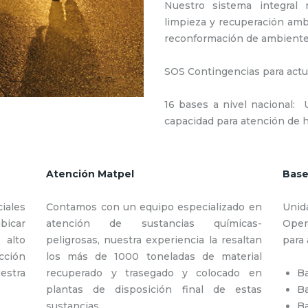
Nuestro sistema integral 
limpieza y recuperación ambi
reconformación de ambiente
SOS Contingencias para actu
16 bases a nivel nacional: U
capacidad para atención de h
Atención Matpel
Base
iales
Contamos con un equipo especializado en
Unid
ubicar
atención de sustancias químicas-
Oper
 alto
peligrosas, nuestra experiencia la resaltan
para 
ción
los más de 1000 toneladas de material
estra
recuperado y trasegado y colocado en
Ba
plantas de disposición final de estas
Ba
sustancias.
Ba