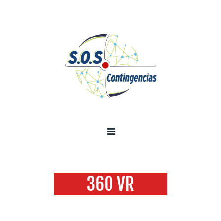
INICIO
SOBRE NOSOTROS
SERVICIOS
TECNOLOGÍA SEGURIDAD
INFORMACIÓN
CONTÁCTENOS
360 VR
Home
All Services
...
360 VR