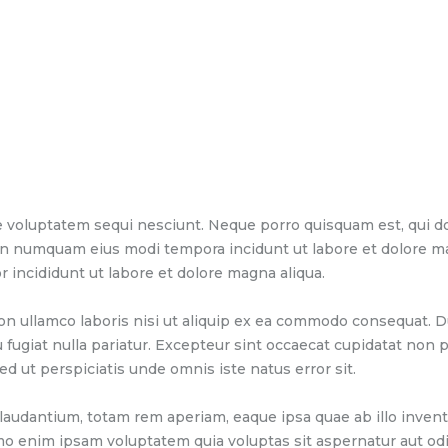
 voluptatem sequi nesciunt. Neque porro quisquam est, qui do
 non numquam eius modi tempora incidunt ut labore et dolore 
r incididunt ut labore et dolore magna aliqua.
on ullamco laboris nisi ut aliquip ex ea commodo consequat. Du
u fugiat nulla pariatur. Excepteur sint occaecat cupidatat non pr
ed ut perspiciatis unde omnis iste natus error sit.
dantium, totam rem aperiam, eaque ipsa quae ab illo inventor
mo enim ipsam voluptatem quia voluptas sit aspernatur aut odi