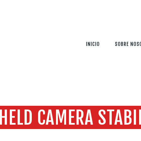
INICIO
SOBRE NOSOTROS
SERVICIOS
INICIO
SOBRE NOS
TECNOLOGÍA
SEGURIDAD
INFORMACIÓN
CONTÁCTENOS
HELD CAMERA STABI
Home
All Services
...
Handheld Camera Stabilizer