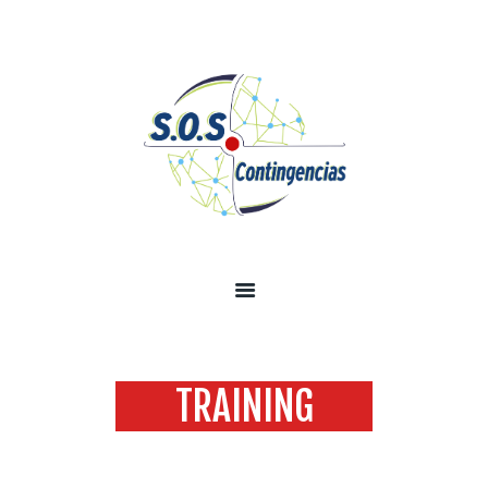
INICIO
SOBRE NOSOTROS
SERVICIOS
TECNOLOGÍA SEGURIDAD
INFORMACIÓN
CONTÁCTENOS
TRAINING
Home
All Services
...
Training