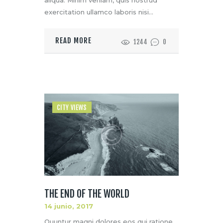
aliqua. Minim veniam, quis nostrud
exercitation ullamco laboris nisi…
READ MORE
1244
0
CITY VIEWS
THE END OF THE WORLD
14 junio, 2017
Quuntur magni dolores eos qui ratione