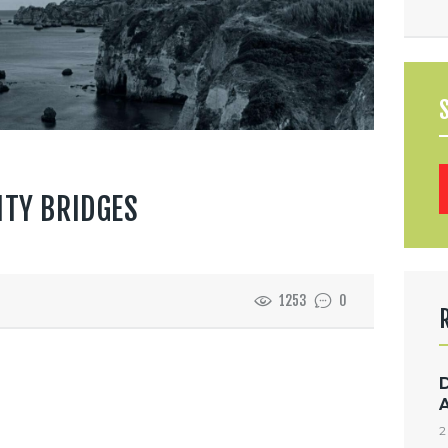
B
ITY BRIDGES
1253
0
2