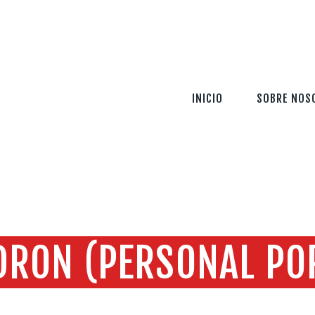
INICIO
SOBRE NOSOTROS
SERVICIOS
INICIO
SOBRE NOS
TECNOLOGÍA
SEGURIDAD
INFORMACIÓN
CONTÁCTENOS
DRON (PERSONAL POR
Home
Header dron (personal portfolio)