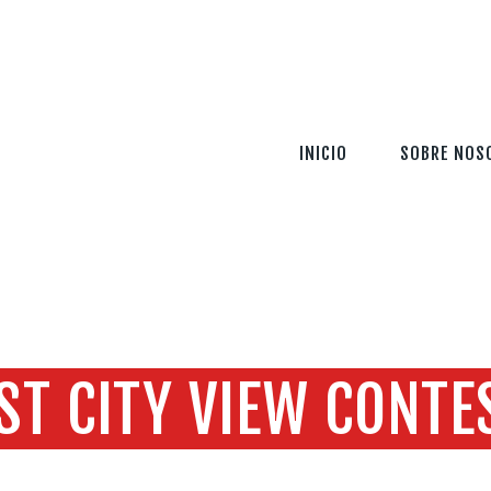
INICIO
SOBRE NOSOTROS
SERVICIOS
INICIO
SOBRE NOS
TECNOLOGÍA
SEGURIDAD
INFORMACIÓN
CONTÁCTENOS
ST CITY VIEW CONTE
Home
Todas las entradas
...
Best City View Contest