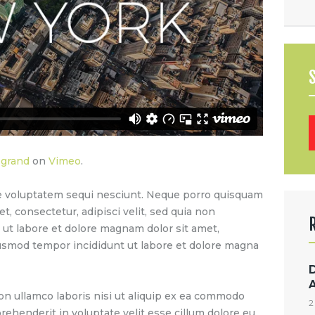
B
egrand
on
Vimeo
.
e voluptatem sequi nesciunt. Neque porro quisquam
t, consectetur, adipisci velit, sed quia non
t labore et dolore magnam dolor sit amet,
eiusmod tempor incididunt ut labore et dolore magna
on ullamco laboris nisi ut aliquip ex ea commodo
2
prehenderit in voluptate velit esse cillum dolore eu