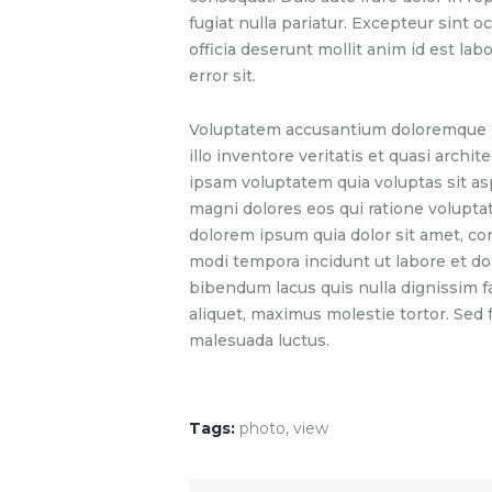
fugiat nulla pariatur. Excepteur sint o
officia deserunt mollit anim id est la
error sit.
Voluptatem accusantium doloremque l
illo inventore veritatis et quasi arch
ipsam voluptatem quia voluptas sit as
magni dolores eos qui ratione volupta
dolorem ipsum quia dolor sit amet, co
modi tempora incidunt ut labore et d
bibendum lacus quis nulla dignissim 
aliquet, maximus molestie tortor. Sed fa
malesuada luctus.
Tags:
photo
,
view