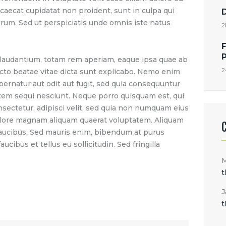
ccaecat cupidatat non proident, sunt in culpa qui
borum. Sed ut perspiciatis unde omnis iste natus
2
F
audantium, totam rem aperiam, eaque ipsa quae ab
2
itecto beatae vitae dicta sunt explicabo. Nemo enim
pernatur aut odit aut fugit, sed quia consequuntur
tem sequi nesciunt. Neque porro quisquam est, qui
nsectetur, adipisci velit, sed quia non numquam eius
olore magnam aliquam quaerat voluptatem. Aliquam
faucibus. Sed mauris enim, bibendum at purus
ucibus et tellus eu sollicitudin. Sed fringilla
t
J
t