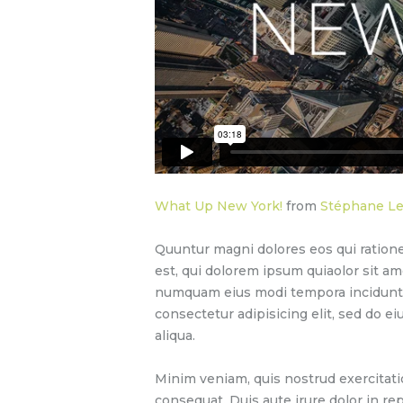
What Up New York!
from
Stéphane L
Quuntur magni dolores eos qui ration
est, qui dolorem ipsum quiaolor sit ame
numquam eius modi tempora incidunt u
consectetur adipisicing elit, sed do 
aliqua.
Minim veniam, quis nostrud exercitati
consequat. Duis aute irure dolor in re